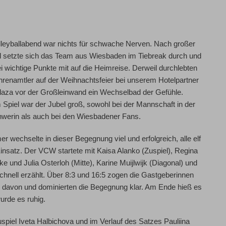
lleyballabend war nichts für schwache Nerven. Nach großer
d setzte sich das Team aus Wiesbaden im Tiebreak durch und
 wichtige Punkte mit auf die Heimreise. Derweil durchlebten
hrenamtler auf der Weihnachtsfeier bei unserem Hotelpartner
aza vor der Großleinwand ein Wechselbad der Gefühle.
Spiel war der Jubel groß, sowohl bei der Mannschaft in der
werin als auch bei den Wiesbadener Fans.
er wechselte in dieser Begegnung viel und erfolgreich, alle elf
satz. Der VCW startete mit Kaisa Alanko (Zuspiel), Regina
e und Julia Osterloh (Mitte), Karine Muijlwijk (Diagonal) und
 schnell erzählt. Über 8:3 und 16:5 zogen die Gastgeberinnen
l davon und dominierten die Begegnung klar. Am Ende hieß es
urde es ruhig.
piel Iveta Halbichova und im Verlauf des Satzes Pauliina