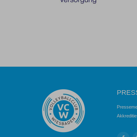
PRES
Presseme
Akkrediti