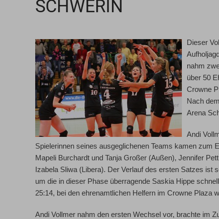
SCHWERIN
Dieser Vo
Aufholjag
nahm zwei
über 50 E
Crowne Pl
Nach dem 
Arena Sch
Andi Vollm
Spielerinnen seines ausgeglichenen Teams kamen zum Ein
Mapeli Burchardt und Tanja Großer (Außen), Jennifer Pettk
Izabela Sliwa (Libera). Der Verlauf des ersten Satzes ist
um die in dieser Phase überragende Saskia Hippe schnel
25:14, bei den ehrenamtlichen Helfern im Crowne Plaza w
Andi Vollmer nahm den ersten Wechsel vor, brachte im Zus