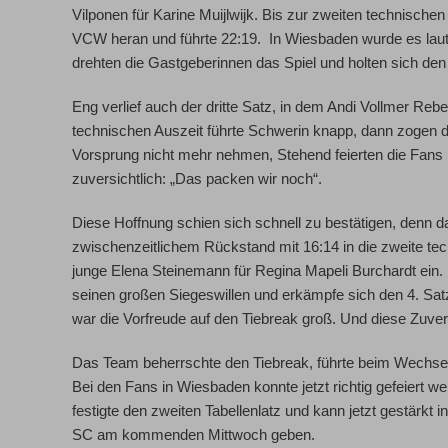
Vilponen für Karine Muijlwijk. Bis zur zweiten technische
VCW heran und führte 22:19. In Wiesbaden wurde es laut,
drehten die Gastgeberinnen das Spiel und holten sich den
Eng verlief auch der dritte Satz, in dem Andi Vollmer Reb
technischen Auszeit führte Schwerin knapp, dann zogen d
Vorsprung nicht mehr nehmen, Stehend feierten die Fans
zuversichtlich: „Das packen wir noch“.
Diese Hoffnung schien sich schnell zu bestätigen, denn d
zwischenzeitlichem Rückstand mit 16:14 in die zweite tec
junge Elena Steinemann für Regina Mapeli Burchardt ein.
seinen großen Siegeswillen und erkämpfe sich den 4. Sat
war die Vorfreude auf den Tiebreak groß. Und diese Zuvers
Das Team beherrschte den Tiebreak, führte beim Wechsel
Bei den Fans in Wiesbaden konnte jetzt richtig gefeiert 
festigte den zweiten Tabellenlatz und kann jetzt gestärk
SC am kommenden Mittwoch geben.