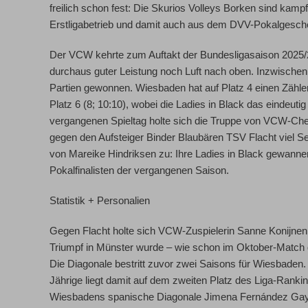
freilich schon fest: Die
Skurios Volleys Borken
sind kampfl
Erstligabetrieb und damit auch aus dem DVV-Pokalgesc
Der VCW kehrte zum Auftakt der Bundesligasaison 2025/2
durchaus guter Leistung noch Luft nach oben. Inzwischen
Partien gewonnen. Wiesbaden hat auf Platz 4 einen Zähler
Platz 6 (8; 10:10), wobei die Ladies in Black das eindeu
vergangenen Spieltag holte sich die Truppe von VCW-C
gegen den Aufsteiger Binder Blaubären TSV Flacht viel Se
von
Mareike Hindriksen
zu: Ihre Ladies in Black gewann
Pokalfinalisten der vergangenen Saison.
Statistik + Personalien
Gegen Flacht holte sich VCW-Zuspielerin
Sanne Konijnen
Triumpf in Münster wurde – wie schon im Oktober-Matc
Die Diagonale bestritt zuvor zwei Saisons für Wiesbaden. 
Jährige liegt damit auf dem zweiten Platz des Liga-Ranking
Wiesbadens spanische Diagonale
Jimena Fernández Ga