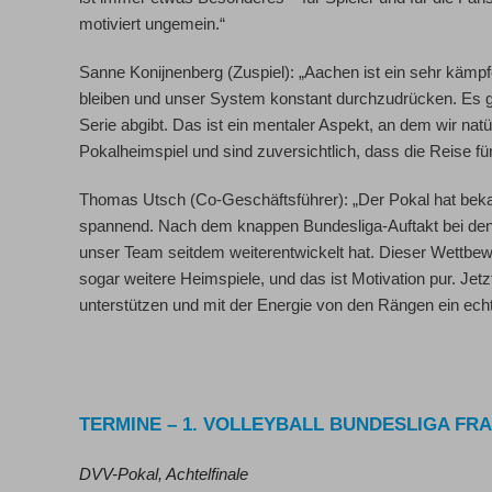
motiviert ungemein.“
Sanne Konijnenberg (Zuspiel):
„Aachen ist ein sehr kämp
bleiben und unser System konstant durchzudrücken. Es g
Serie abgibt. Das ist ein mentaler Aspekt, an dem wir natü
Pokalheimspiel und sind zuversichtlich, dass die Reise f
Thomas Utsch (Co-Geschäftsführer):
„Der Pokal hat beka
spannend. Nach dem knappen Bundesliga-Auftakt bei den L
unser Team seitdem weiterentwickelt hat. Dieser Wettbewer
sogar weitere Heimspiele, und das ist Motivation pur. Jetzt
unterstützen und mit der Energie von den Rängen ein echt
TERMINE – 1. VOLLEYBALL BUNDESLIGA FR
DVV-Pokal, Achtelfinale