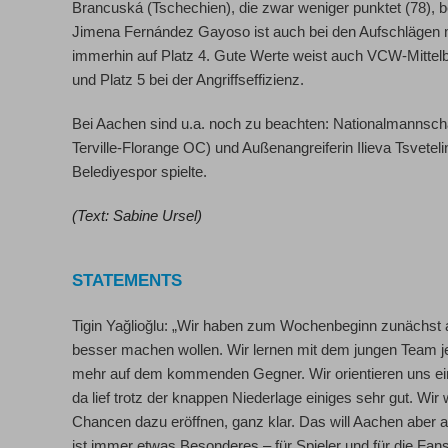
Brancuská
(Tschechien), die zwar weniger punktet (78), b
Jimena Fernández Gayoso ist auch bei den Aufschlägen mit
immerhin auf Platz 4. Gute Werte weist auch VCW-Mittel
und Platz 5 bei der Angriffseffizienz.
Bei Aachen sind u.a. noch zu beachten: Nationalmannsch
Terville-Florange OC) und Außenangreiferin
Ilieva Tsveteli
Belediyespor spielte.
(Text: Sabine Ursel)
STATEMENTS
Tigin
Yağlioğlu:
„Wir haben zum Wochenbeginn zunächst an 
besser machen wollen. Wir lernen mit dem jungen Team j
mehr auf dem kommenden Gegner. Wir orientieren uns ein
da lief trotz der knappen Niederlage einiges sehr gut. W
Chancen dazu eröffnen, ganz klar. Das will Aachen aber au
ist immer etwas Besonderes – für Spieler und für die Fans