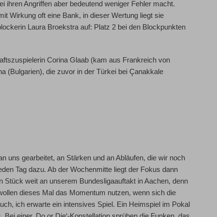
ei ihren Angriffen aber bedeutend weniger Fehler macht.
 Wirkung oft eine Bank, in dieser Wertung liegt sie
blockerin
Laura Broekstra
auf: Platz 2 bei den Blockpunkten
aftszuspielerin
Corina Glaab
(kam aus Frankreich von
na
(Bulgarien), die zuvor in der Türkei bei Çanakkale
uns gearbeitet, an Stärken und an Abläufen, die wir noch
eden Tag dazu. Ab der Wochenmitte liegt der Fokus dann
 Stück weit an unserem Bundesligaauftakt in Aachen, denn
ir wollen dieses Mal das Momentum nutzen, wenn sich die
ch, ich erwarte ein intensives Spiel. Ein Heimspiel im Pokal
. Bei einer ‚Do or Die‘-Konstellation sprühen die Funken, das