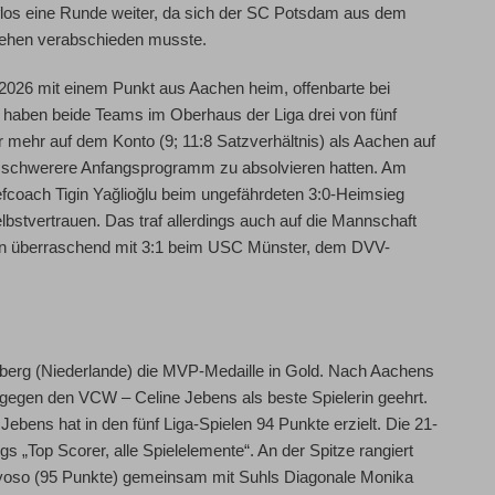
os eine Runde weiter, da sich der
SC Potsdam
aus dem
hehen verabschieden musste.
026 mit einem Punkt aus Aachen heim, offenbarte bei
 haben beide Teams im Oberhaus der Liga drei von fünf
 mehr auf dem Konto (9; 11:8 Satzverhältnis) als Aachen auf
tig schwerere Anfangsprogramm zu absolvieren hatten. Am
hefcoach
Tigin
Yağlioğlu
beim ungefährdeten 3:0-Heimsieg
lbstvertrauen. Das traf allerdings auch auf die Mannschaft
en überraschend mit 3:1 beim USC Münster, dem DVV-
berg
(Niederlande) die MVP-Medaille in Gold. Nach Aachens
h gegen den VCW –
Celine Jebens
als beste Spielerin geehrt.
Jebens hat in den fünf Liga-Spielen 94 Punkte erzielt. Die 21-
s „Top Scorer, alle Spielelemente“. An der Spitze rangiert
yoso
(95 Punkte) gemeinsam mit Suhls Diagonale
Monika