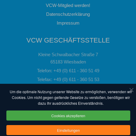
VCW-Mitglied werden!
Datenschutzerklärung
Impressum
VCW GESCHÄFTSSTELLE
Kleine Schwalbacher Straße 7
65183 Wiesbaden
Telefon: +49 (0) 611 - 360 51 49
Telefax: +49 (0) 611 - 360 51 53
Email:
info@vc-wiesbaden.de
Um die optimale Nutzung unserer Website zu ermöglichen, verwenden wir
Cookies. Um nicht gegen geltende Gesetze zu verstoßen, benötigen wir
dazu Ihr ausdrückliches Einverständnis.
powered by 3QMEDIA - The Quality Web
Cookies akzeptieren
© VC Wiesbaden. Alle Rechte vorbehalten.
Einstellungen