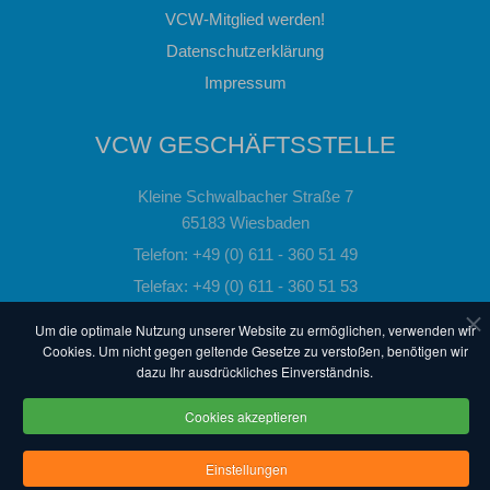
VCW-Mitglied werden!
Datenschutzerklärung
Impressum
VCW GESCHÄFTSSTELLE
Kleine Schwalbacher Straße 7
65183 Wiesbaden
Telefon: +49 (0) 611 - 360 51 49
Telefax: +49 (0) 611 - 360 51 53
Email:
info@vc-wiesbaden.de
Um die optimale Nutzung unserer Website zu ermöglichen, verwenden wir
Cookies. Um nicht gegen geltende Gesetze zu verstoßen, benötigen wir
dazu Ihr ausdrückliches Einverständnis.
powered by 3QMEDIA - The Quality Web
Cookies akzeptieren
© VC Wiesbaden. Alle Rechte vorbehalten.
Einstellungen